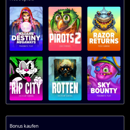
Bonus kaufen