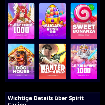
Wichtige Details über Spirit
Casino