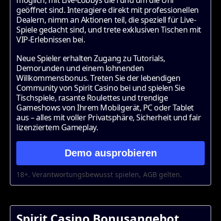
geöffnet sind. Interagiere direkt mit professionellen
Dealern, nimm an Aktionen teil, die speziell für Live-
Spiele gedacht sind, und trete exklusiven Tischen mit
VIP-Erlebnissen bei.
Neue Spieler erhalten Zugang zu Tutorials,
Demorunden und einem lohnenden
Willkommensbonus. Treten Sie der lebendigen
Community von Spirit Casino bei und spielen Sie
Tischspiele, rasante Roulettes und trendige
Gameshows von Ihrem Mobilgerät, PC oder Tablet
aus – alles mit voller Privatsphäre, Sicherheit und fair
lizenziertem Gameplay.
Demo ausprobieren
18+. Verantwortungsbewusst spielen, AGB gelten.
Spirit Casino Bonusangebot