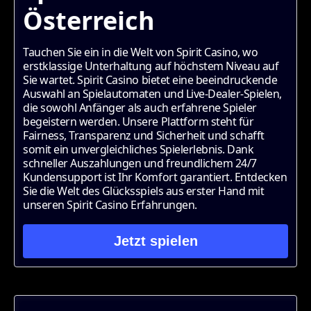
Österreich
Tauchen Sie ein in die Welt von Spirit Casino, wo
erstklassige Unterhaltung auf höchstem Niveau auf
Sie wartet. Spirit Casino bietet eine beeindruckende
Auswahl an Spielautomaten und Live-Dealer-Spielen,
die sowohl Anfänger als auch erfahrene Spieler
begeistern werden. Unsere Plattform steht für
Fairness, Transparenz und Sicherheit und schafft
somit ein unvergleichliches Spielerlebnis. Dank
schneller Auszahlungen und freundlichem 24/7
Kundensupport ist Ihr Komfort garantiert. Entdecken
Sie die Welt des Glücksspiels aus erster Hand mit
unseren Spirit Casino Erfahrungen.
Jetzt spielen