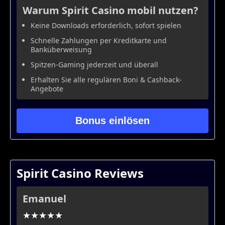
Warum Spirit Casino mobil nutzen?
Keine Downloads erforderlich, sofort spielen
Schnelle Zahlungen per Kreditkarte und
Banküberweisung
Spitzen-Gaming jederzeit und überall
Erhalten Sie alle regulären Boni & Cashback-
Angebote
Bonus einlösen
Spirit Casino Reviews
Emanuel
★
★
★
★
★